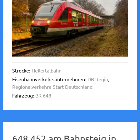
Strecke:
Hellertalbahn
Eisenbahnverkehrsunternehmen:
DB Regio
,
Regionalverkehre Start Deutschland
Fahrzeug:
BR 648
648 452 am Bahnsteig in