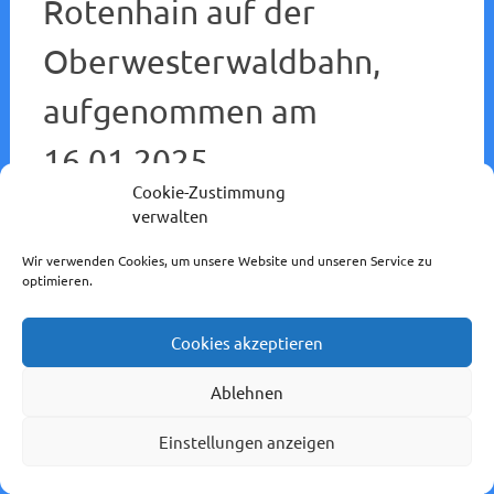
Rotenhain auf der
Oberwesterwaldbahn,
aufgenommen am
16.01.2025.
Cookie-Zustimmung
22. Juli 2026
Redaktion
verwalten
Wir verwenden Cookies, um unsere Website und unseren Service zu
optimieren.
Cookies akzeptieren
Ablehnen
Einstellungen anzeigen