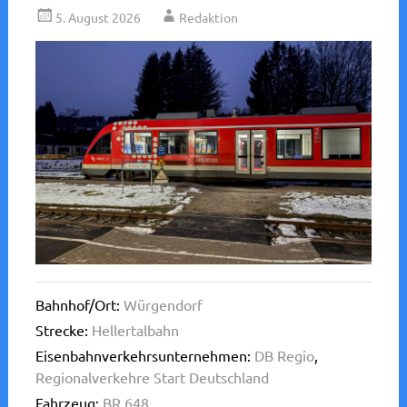
5. August 2026
Redaktion
Bahnhof/Ort:
Würgendorf
Strecke:
Hellertalbahn
Eisenbahnverkehrsunternehmen:
DB Regio
,
Regionalverkehre Start Deutschland
Fahrzeug:
BR 648