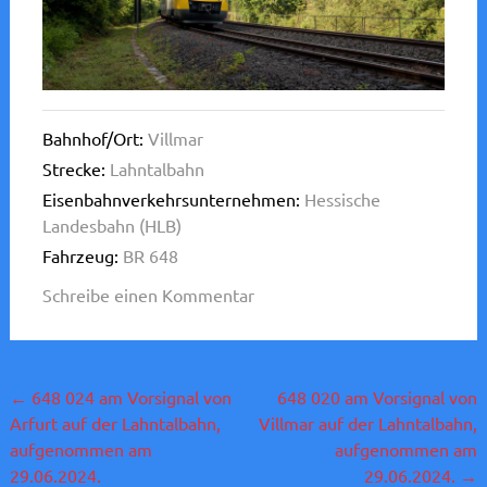
Bahnhof/Ort:
Villmar
Strecke:
Lahntalbahn
Eisenbahnverkehrsunternehmen:
Hessische
Landesbahn (HLB)
Fahrzeug:
BR 648
Schreibe einen Kommentar
Beitragsnavigation
←
648 024 am Vorsignal von
648 020 am Vorsignal von
Arfurt auf der Lahntalbahn,
Villmar auf der Lahntalbahn,
aufgenommen am
aufgenommen am
29.06.2024.
29.06.2024.
→