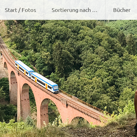
Zum
Start / Fotos
Sortierung nach …
Bücher
Inhalt
springen