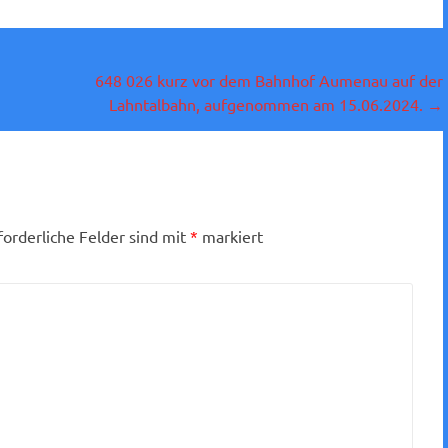
648 026 kurz vor dem Bahnhof Aumenau auf der
Lahntalbahn, aufgenommen am 15.06.2024.
→
forderliche Felder sind mit
*
markiert