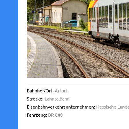
Bahnhof/Ort:
Arfurt
Strecke:
Lahntalbahn
Eisenbahnverkehrsunternehmen:
Hessische Land
Fahrzeug:
BR 648