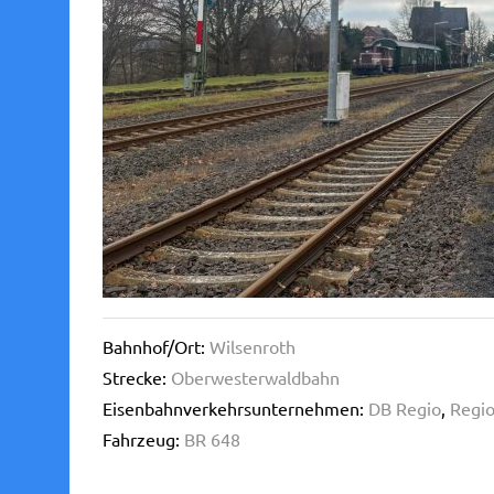
Bahnhof/Ort:
Wilsenroth
Strecke:
Oberwesterwaldbahn
Eisenbahnverkehrsunternehmen:
DB Regio
,
Regio
Fahrzeug:
BR 648