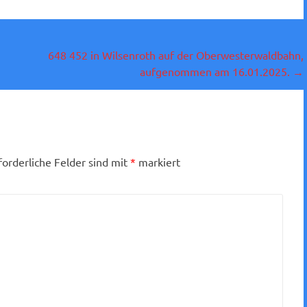
648 452 in Wilsenroth auf der Oberwesterwaldbahn,
aufgenommen am 16.01.2025.
→
forderliche Felder sind mit
*
markiert