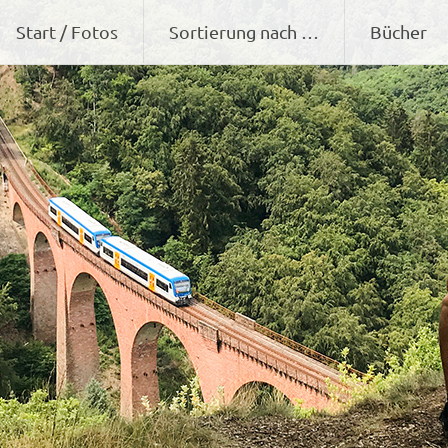
Zum
Start / Fotos
Sortierung nach …
Bücher
Inhalt
springen