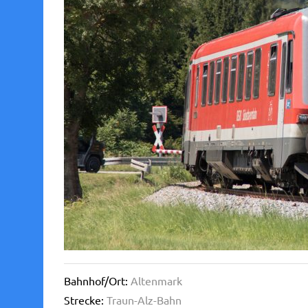
Bahnhof/Ort:
Altenmark
Strecke:
Traun-Alz-Bahn