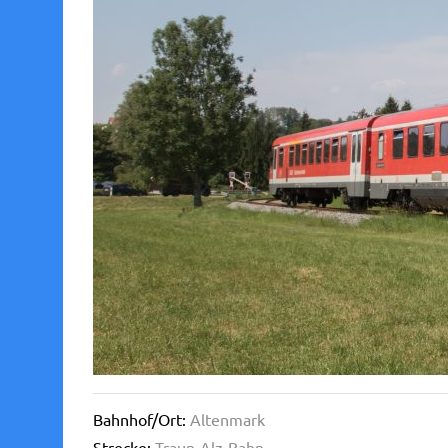
Bahnhof/Ort:
Altenmark
Strecke:
Traun-Alz-Bahn