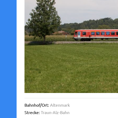
Bahnhof/Ort:
Altenmark
Strecke:
Traun-Alz-Bahn