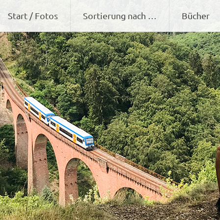
Zum
Start / Fotos
Sortierung nach …
Bücher
Inhalt
springen