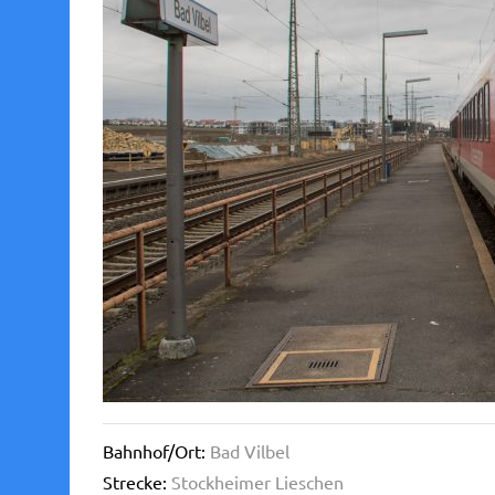
Bahnhof/Ort:
Bad Vilbel
Strecke:
Stockheimer Lieschen