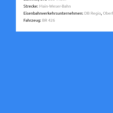
Strecke:
Main-Weser-Bahn
Eisenbahnverkehrsunternehmen:
DB Regio
,
Oberh
Fahrzeug:
BR 426