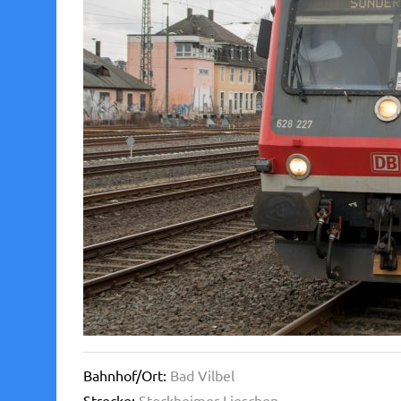
Bahnhof/Ort:
Bad Vilbel
Strecke:
Stockheimer Lieschen