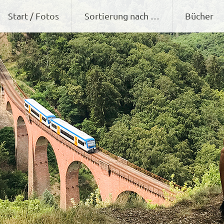
Zum
Start / Fotos
Sortierung nach …
Bücher
Inhalt
springen