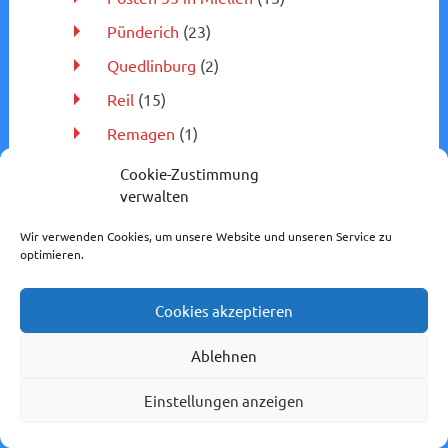
Pünderich
(23)
Quedlinburg
(2)
Reil
(15)
Remagen
(1)
Riedstadt-Goddelau
(3)
Cookie-Zustimmung
verwalten
Röddenau
(4)
Rodheim
(7)
Wir verwenden Cookies, um unsere Website und unseren Service zu
optimieren.
Rosbach v. d. H.
(2)
Rudersdorf
(2)
Cookies akzeptieren
Rüdesheim
(38)
Ablehnen
Runkel
(52)
Einstellungen anzeigen
Rüsselsheim
(2)
Saalburg/Lochmühle
(7)