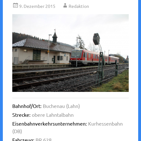
9. Dezember 2015
Redaktion
Bahnhof/Ort:
Buchenau (Lahn)
Strecke:
obere Lahntalbahn
Eisenbahnverkehrsunternehmen:
Kurhessenbahn
(DB)
Fahrzeug:
BR 628