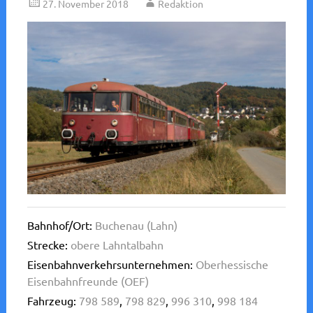
27. November 2018
Redaktion
Bahnhof/Ort:
Buchenau (Lahn)
Strecke:
obere Lahntalbahn
Eisenbahnverkehrsunternehmen:
Oberhessische
Eisenbahnfreunde (OEF)
Fahrzeug:
798 589
,
798 829
,
996 310
,
998 184