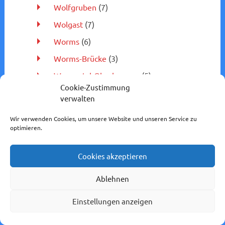
Wolfgruben
(7)
Wolgast
(7)
Worms
(6)
Worms-Brücke
(3)
Wuppertal-Oberbarmen
(5)
Cookie-Zustimmung
Wuppertal-Vohwinkel
(11)
verwalten
Würgendorf
(4)
Wir verwenden Cookies, um unsere Website und unseren Service zu
Würzburg
(1)
optimieren.
Zwingenberg
(1)
Cookies akzeptieren
Bahnstrecken
(2.616)
Eisenbahnverkehrsunternehmen
(2.880)
Ablehnen
Fahrzeuge
(3.098)
Einstellungen anzeigen
Fotografie
(209)