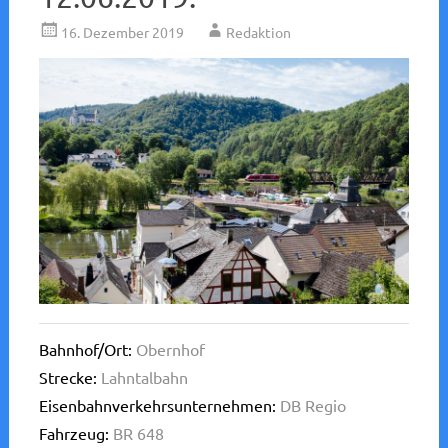
16. Dezember 2019
Redaktion
Bahnhof/Ort:
Obernhof
Strecke:
Lahntalbahn
Eisenbahnverkehrsunternehmen:
DB Regio
Fahrzeug:
BR 648