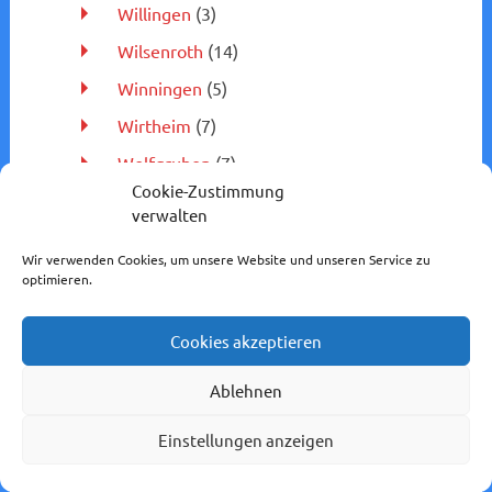
Willingen
(3)
Wilsenroth
(14)
Winningen
(5)
Wirtheim
(7)
Wolfgruben
(7)
Cookie-Zustimmung
Wolgast
(7)
verwalten
Worms
(6)
Wir verwenden Cookies, um unsere Website und unseren Service zu
Worms-Brücke
(3)
optimieren.
Wuppertal-Oberbarmen
(5)
Cookies akzeptieren
Wuppertal-Vohwinkel
(11)
Würgendorf
(4)
Ablehnen
Würzburg
(1)
Einstellungen anzeigen
Zwingenberg
(1)