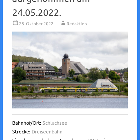
24.05.2022.
28. Oktober 2022
Redaktion
Bahnhof/Ort:
Schluchsee
Strecke:
Dreiseenbahn
Eisenbahnverkehrsunternehmen:
DB Regio