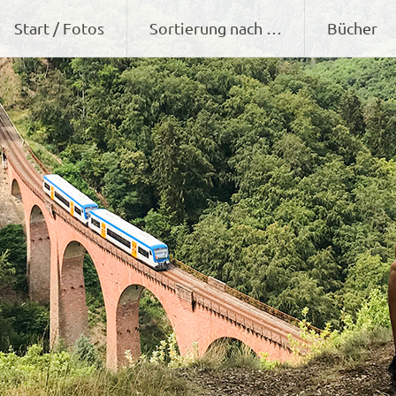
Zum
Start / Fotos
Sortierung nach …
Bücher
Inhalt
springen