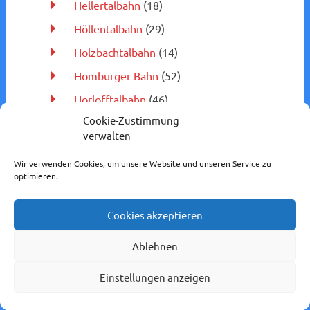
Hellertalbahn
(18)
Höllentalbahn
(29)
Holzbachtalbahn
(14)
Homburger Bahn
(52)
Horlofftalbahn
(46)
Cookie-Zustimmung
Hunsrückbahn
(9)
verwalten
Hunsrückquerbahn
(30)
Wir verwenden Cookies, um unsere Website und unseren Service zu
Kahlgrundbahn
(4)
optimieren.
Kanonenbahn
(3)
Cookies akzeptieren
Kasbachtalbahn
(9)
Kassel – Naumburg
(3)
Ablehnen
Kinzigtalbahn
(12)
Einstellungen anzeigen
Korsika
(56)