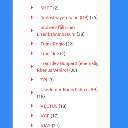
SNCF
(2)
Südostbayernbahn (DB)
(55)
Südwestfälisches
Eisenbahnmuseum
(38)
Trans-Regio
(22)
Transdev
(2)
Transdev Boppard (ehemalig
Rhenus Veniro)
(38)
TRI
(3)
Usedomer Bäderbahn (UBB)
(18)
VECTUS
(18)
VGF
(17)
VIAS
(21)