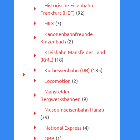
Historische Eisenbahn
Frankfurt (HEF)
(92)
HKX
(3)
Kanonenbahnfreunde
Kinzenbach
(2)
Kreisbahn Mansfelder Land
(KML)
(18)
Kurhessenbahn (DB)
(185)
Locomotion
(2)
Mansfelder
Bergwerksbahnen
(9)
Museumseisenbahn Hanau
(39)
National Express
(4)
ÖBB
(1)