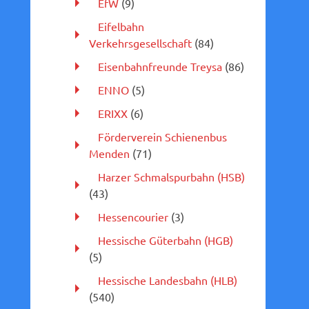
EfW
(9)
Eifelbahn
Verkehrsgesellschaft
(84)
Eisenbahnfreunde Treysa
(86)
ENNO
(5)
ERIXX
(6)
Förderverein Schienenbus
Menden
(71)
Harzer Schmalspurbahn (HSB)
(43)
Hessencourier
(3)
Hessische Güterbahn (HGB)
(5)
Hessische Landesbahn (HLB)
(540)