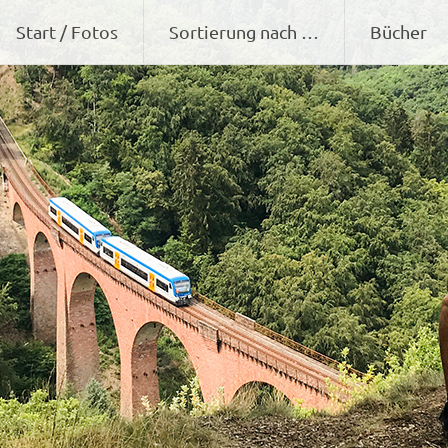
Zum
Start / Fotos
Sortierung nach …
Bücher
Inhalt
springen