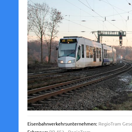
Eisenbahnverkehrsunternehmen:
RegioTram Gese
Fahrzeug:
BR 452 - RegioTram