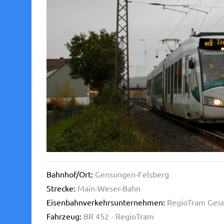
Bahnhof/Ort:
Gensungen-Felsberg
Strecke:
Main-Weser-Bahn
Eisenbahnverkehrsunternehmen:
RegioTram Gese
Fahrzeug:
BR 452 - RegioTram