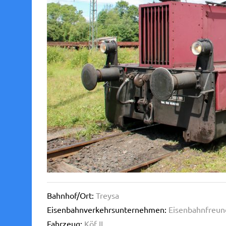
Bahnhof/Ort:
Treysa
Eisenbahnverkehrsunternehmen:
Eisenbahnfreun
Fahrzeug:
Köf II