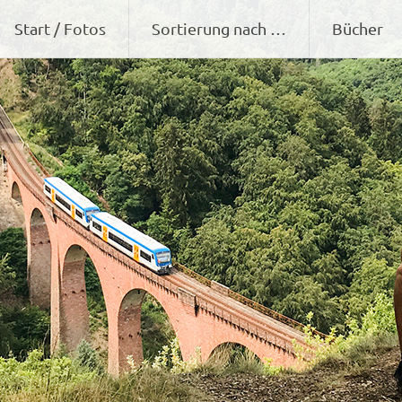
Zum
Start / Fotos
Sortierung nach …
Bücher
Inhalt
springen