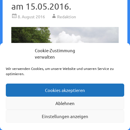
am 15.05.2016.
8. August 2016
Redaktion
Cookie-Zustimmung
verwalten
Wir verwenden Cookies, um unsere Website und unseren Service zu
optimieren.
Cookies akzeptieren
Ablehnen
Bahnhof/Ort:
Schneidhain
Einstellungen anzeigen
Strecke:
Frankfurt-Königsteiner-Eisenbahn