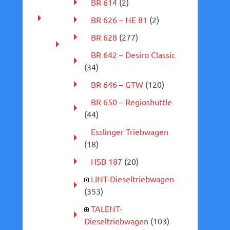
BR 614
(2)
BR 626 – NE 81
(2)
BR 628
(277)
BR 642 – Desiro Classic
(34)
BR 646 – GTW
(120)
BR 650 – Regioshuttle
(44)
Esslinger Triebwagen
(18)
HSB 187
(20)
LINT-Dieseltriebwagen
(353)
TALENT-
Dieseltriebwagen
(103)