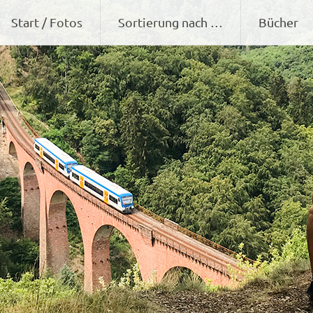
Zum
Start / Fotos
Sortierung nach …
Bücher
Inhalt
springen