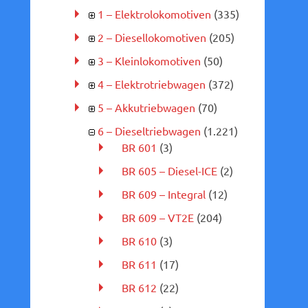
1 – Elektrolokomotiven
(335)
2 – Diesellokomotiven
(205)
3 – Kleinlokomotiven
(50)
4 – Elektrotriebwagen
(372)
5 – Akkutriebwagen
(70)
6 – Dieseltriebwagen
(1.221)
BR 601
(3)
BR 605 – Diesel-ICE
(2)
BR 609 – Integral
(12)
BR 609 – VT2E
(204)
BR 610
(3)
BR 611
(17)
BR 612
(22)