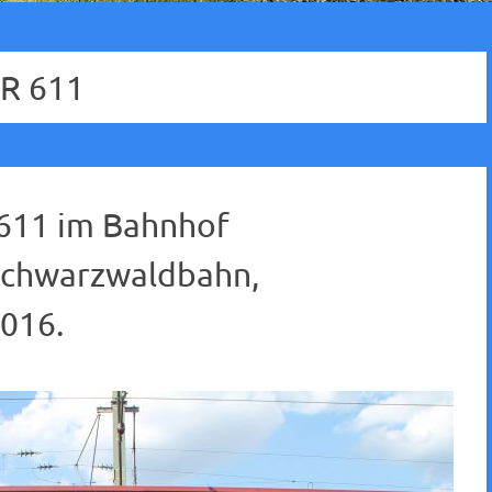
R 611
 611 im Bahnhof
Schwarzwaldbahn,
016.