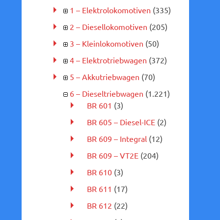
1 – Elektrolokomotiven
(335)
2 – Diesellokomotiven
(205)
3 – Kleinlokomotiven
(50)
4 – Elektrotriebwagen
(372)
5 – Akkutriebwagen
(70)
6 – Dieseltriebwagen
(1.221)
BR 601
(3)
BR 605 – Diesel-ICE
(2)
BR 609 – Integral
(12)
BR 609 – VT2E
(204)
BR 610
(3)
BR 611
(17)
BR 612
(22)