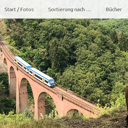
Zum
Start / Fotos
Sortierung nach …
Bücher
Inhalt
springen