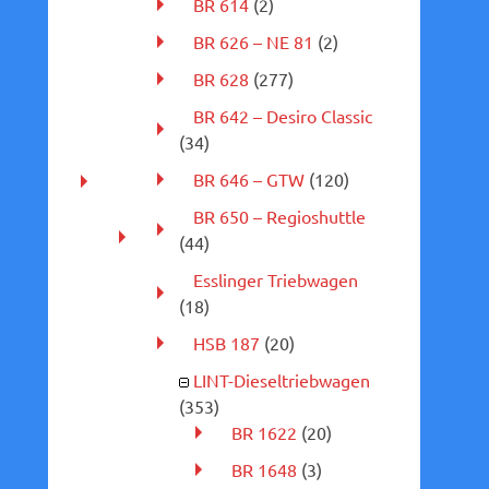
BR 614
(2)
BR 626 – NE 81
(2)
BR 628
(277)
BR 642 – Desiro Classic
(34)
BR 646 – GTW
(120)
BR 650 – Regioshuttle
(44)
Esslinger Triebwagen
(18)
HSB 187
(20)
LINT-Dieseltriebwagen
(353)
BR 1622
(20)
BR 1648
(3)