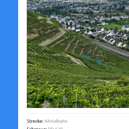
Strecke:
Ahrtalbahn
Fahrzeug:
BR 620