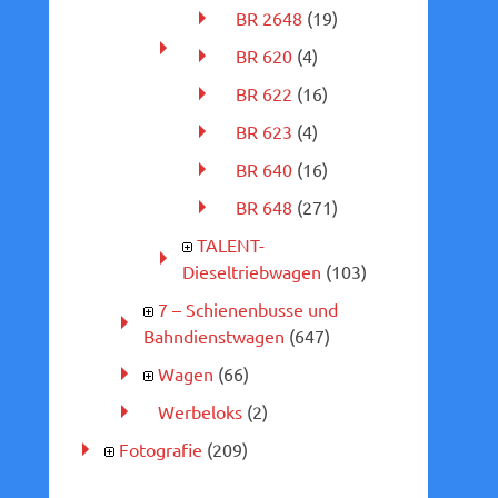
BR 2648
(19)
BR 620
(4)
BR 622
(16)
BR 623
(4)
BR 640
(16)
BR 648
(271)
TALENT-
Dieseltriebwagen
(103)
7 – Schienenbusse und
Bahndienstwagen
(647)
Wagen
(66)
Werbeloks
(2)
Fotografie
(209)