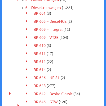
6 – Dieseltriebwagen
(1.221)
BR 601
(3)
BR 605 – Diesel-ICE
(2)
BR 609 – Integral
(12)
BR 609 – VT2E
(204)
BR 610
(3)
BR 611
(17)
BR 612
(22)
BR 614
(2)
BR 626 – NE 81
(2)
BR 628
(277)
BR 642 – Desiro Classic
(34)
BR 646 – GTW
(120)