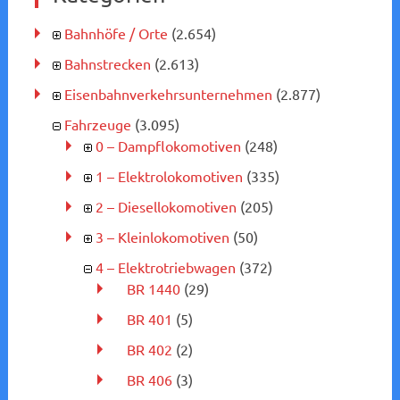
Bahnhöfe / Orte
(2.654)
Bahnstrecken
(2.613)
Eisenbahnverkehrsunternehmen
(2.877)
Fahrzeuge
(3.095)
0 – Dampflokomotiven
(248)
1 – Elektrolokomotiven
(335)
2 – Diesellokomotiven
(205)
3 – Kleinlokomotiven
(50)
4 – Elektrotriebwagen
(372)
BR 1440
(29)
BR 401
(5)
BR 402
(2)
BR 406
(3)