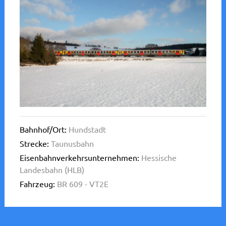
Bahnhof/Ort:
Hundstadt
Strecke:
Taunusbahn
Eisenbahnverkehrsunternehmen:
Hessische
Landesbahn (HLB)
Fahrzeug:
BR 609 - VT2E