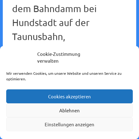
dem Bahndamm bei
Hundstadt auf der
Taunusbahn,
aufgenommen am
Cookie-Zustimmung
verwalten
16.01.2017.
Wir verwenden Cookies, um unsere Website und unseren Service zu
4. Mai 2017
Redaktion
optimieren.
Cookies akzeptieren
Ablehnen
Einstellungen anzeigen