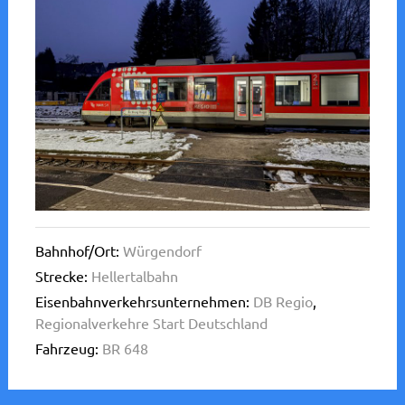
Bahnhof/Ort:
Würgendorf
Strecke:
Hellertalbahn
Eisenbahnverkehrsunternehmen:
DB Regio
,
Regionalverkehre Start Deutschland
Fahrzeug:
BR 648