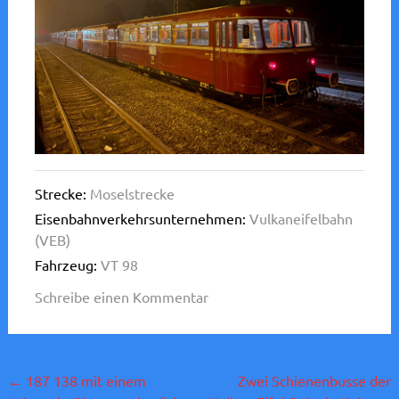
Strecke:
Moselstrecke
Eisenbahnverkehrsunternehmen:
Vulkaneifelbahn
(VEB)
Fahrzeug:
VT 98
Schreibe einen Kommentar
Beitragsnavigation
←
187 138 mit einem
Zwei Schienenbusse der