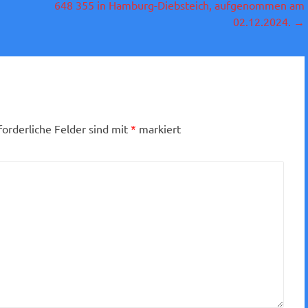
648 355 in Hamburg-Diebsteich, aufgenommen am
02.12.2024.
→
forderliche Felder sind mit
*
markiert