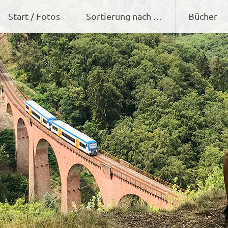
Zum
Start / Fotos
Sortierung nach …
Bücher
Inhalt
springen