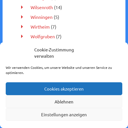
Wilsenroth
(14)
Winningen
(5)
Wirtheim
(7)
Wolfgruben
(7)
Wolgast
(7)
Cookie-Zustimmung
Worms
(6)
verwalten
Worms-Brücke
(3)
Wir verwenden Cookies, um unsere Website und unseren Service zu
optimieren.
Wuppertal-Oberbarmen
(5)
Wuppertal-Vohwinkel
(11)
Cookies akzeptieren
Würgendorf
(4)
Ablehnen
Würzburg
(1)
Zwingenberg
(1)
Einstellungen anzeigen
Bahnstrecken
(2.613)