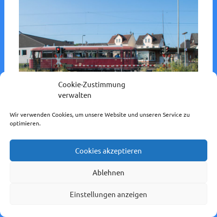
Cookie-Zustimmung
verwalten
Wir verwenden Cookies, um unsere Website und unseren Service zu
optimieren.
Bahnhof/Ort:
Dutenhofen
Strecke:
Dillstrecke
Cookies akzeptieren
Eisenbahnverkehrsunternehmen:
Oberhessische
Ablehnen
Eisenbahnfreunde (OEF)
Fahrzeug:
798 829
Einstellungen anzeigen