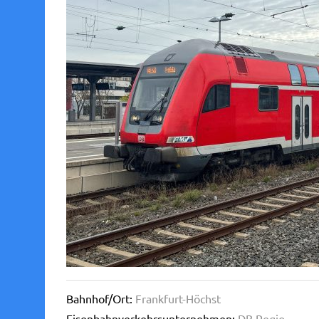
Bahnhof/Ort:
Frankfurt-Höchst
Eisenbahnverkehrsunternehmen:
DB Regio