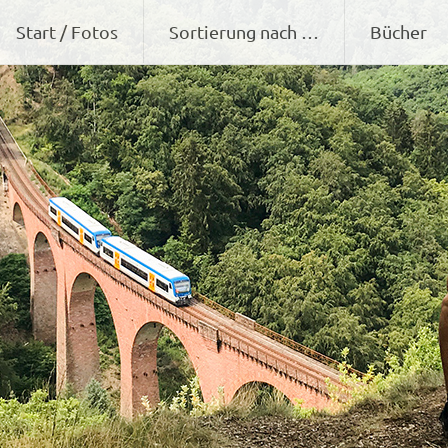
Zum
Start / Fotos
Sortierung nach …
Bücher
Inhalt
springen