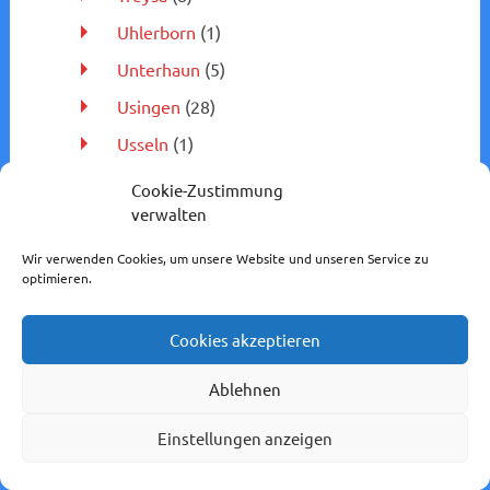
Uhlerborn
(1)
Unterhaun
(5)
Usingen
(28)
Usseln
(1)
Vallendar
(1)
Cookie-Zustimmung
verwalten
Viermünden
(3)
Villmar
(35)
Wir verwenden Cookies, um unsere Website und unseren Service zu
optimieren.
Wabern
(3)
Wallau (Lahn)
(2)
Cookies akzeptieren
Wallenrod
(3)
Ablehnen
Wega
(1)
Einstellungen anzeigen
Wehrheim
(30)
Weilburg
(23)