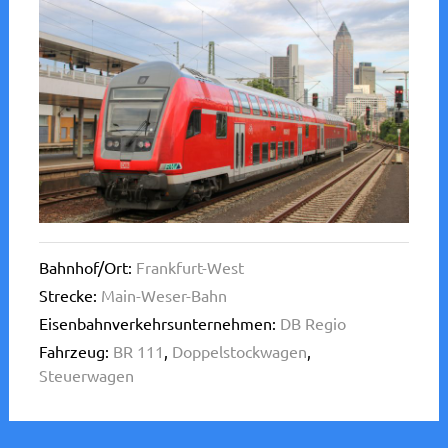
Bahnhof/Ort:
Frankfurt-West
Strecke:
Main-Weser-Bahn
Eisenbahnverkehrsunternehmen:
DB Regio
Fahrzeug:
BR 111
,
Doppelstockwagen
,
Steuerwagen