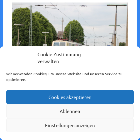
Cookie-Zustimmung
verwalten
Wir verwenden Cookies, um unsere Website und unseren Service zu
optimieren.
Bahnhof/Ort:
Lollar
Cookies akzeptieren
Strecke:
Main-Weser-Bahn
Eisenbahnverkehrsunternehmen:
DB Museum
Ablehnen
Fahrzeug:
BR 111
,
BR 216
Einstellungen anzeigen