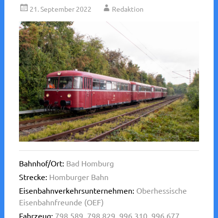
21. September 2022
Redaktion
Bahnhof/Ort:
Bad Homburg
Strecke:
Homburger Bahn
Eisenbahnverkehrsunternehmen:
Oberhessische
Eisenbahnfreunde (OEF)
Fahrzeug:
798 589
,
798 829
,
996 310
,
996 677