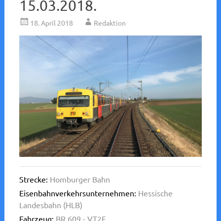
15.03.2018.
18. April 2018
Redaktion
Strecke:
Homburger Bahn
Eisenbahnverkehrsunternehmen:
Hessische
Landesbahn (HLB)
Fahrzeug:
BR 609 - VT2E