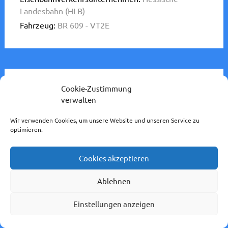
Landesbahn (HLB)
Fahrzeug:
BR 609 - VT2E
Cookie-Zustimmung
609 012 steht neben 423
verwalten
301 im Bahnhof Bad
Wir verwenden Cookies, um unsere Website und unseren Service zu
optimieren.
Homburg, aufgenommen
Cookies akzeptieren
am 26.07.2017.
Ablehnen
29. August 2017
Redaktion
Einstellungen anzeigen