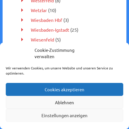
Westerfeld
(8)
Wetzlar
(10)
Wiesbaden Hbf
(3)
Wiesbaden-Igstadt
(25)
Wiesenfeld
(5)
Wilhelmsdorf
(5)
Cookie-Zustimmung
verwalten
Willingen
(3)
Wir verwenden Cookies, um unsere Website und unseren Service zu
Wilsenroth
(14)
optimieren.
Winningen
(5)
Wirtheim
(7)
Cookies akzeptieren
Wolfgruben
(7)
Ablehnen
Wolgast
(7)
Einstellungen anzeigen
Worms
(6)
Worms-Brücke
(3)