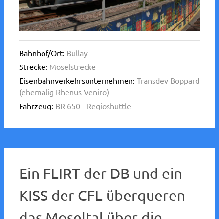
Bahnhof/Ort:
Bullay
Strecke:
Moselstrecke
Eisenbahnverkehrsunternehmen:
Transdev Boppard
(ehemalig Rhenus Veniro)
Fahrzeug:
BR 650 - Regioshuttle
Ein FLIRT der DB und ein
KISS der CFL überqueren
das Moseltal über die