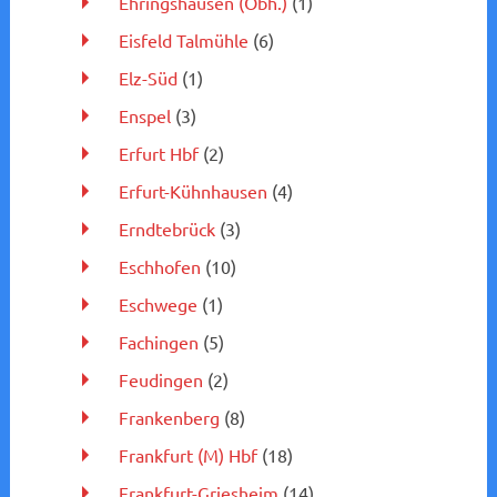
Ehringshausen (Obh.)
(1)
Eisfeld Talmühle
(6)
Elz-Süd
(1)
Enspel
(3)
Erfurt Hbf
(2)
Erfurt-Kühnhausen
(4)
Erndtebrück
(3)
Eschhofen
(10)
Eschwege
(1)
Fachingen
(5)
Feudingen
(2)
Frankenberg
(8)
Frankfurt (M) Hbf
(18)
Frankfurt-Griesheim
(14)