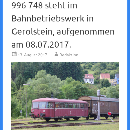
996 748 steht im
Bahnbetriebswerk in
Gerolstein, aufgenommen
am 08.07.2017.
13. August 2017
Redaktion