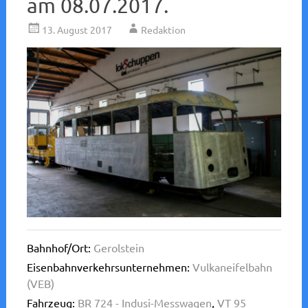
am 08.07.2017.
13. August 2017
Redaktion
Bahnhof/Ort:
Gerolstein
Eisenbahnverkehrsunternehmen:
Vulkaneifelbahn
(VEB)
Fahrzeug:
BR 724 - Indusi-Messwagen
,
VT 95