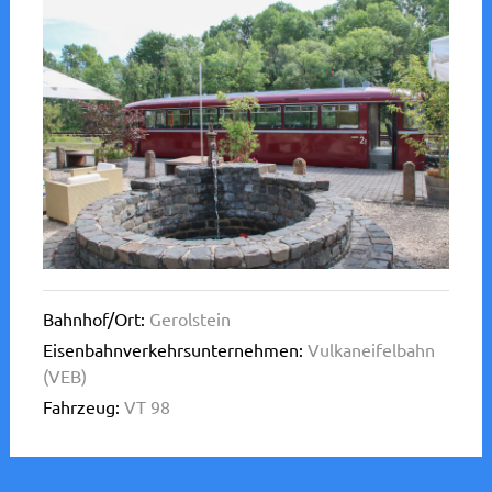
Bahnhof/Ort:
Gerolstein
Eisenbahnverkehrsunternehmen:
Vulkaneifelbahn
(VEB)
Fahrzeug:
VT 98