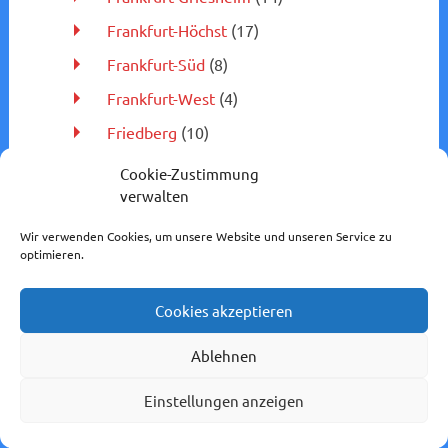
Frankfurt-Höchst
(17)
Frankfurt-Süd
(8)
Frankfurt-West
(4)
Friedberg
(10)
Friedensdorf (Lahn)
(7)
Cookie-Zustimmung
verwalten
Friedrichsdorf
(5)
Friesdorf
(6)
Wir verwenden Cookies, um unsere Website und unseren Service zu
optimieren.
Fritzlar
(2)
Fulda
(1)
Cookies akzeptieren
Fürfurt
(19)
Ablehnen
Gelnhausen
(2)
Einstellungen anzeigen
Gensungen-Felsberg
(2)
Gernrode
(2)