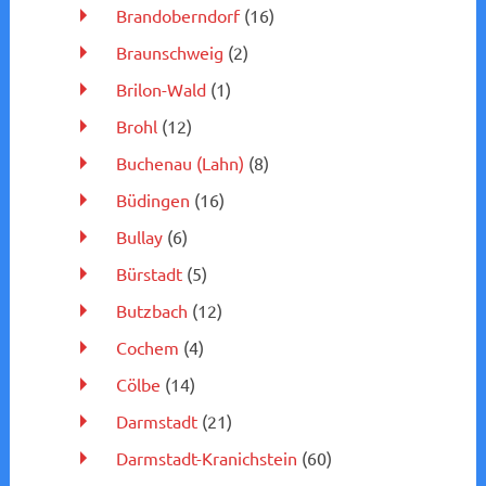
Brandoberndorf
(16)
Braunschweig
(2)
Brilon-Wald
(1)
Brohl
(12)
Buchenau (Lahn)
(8)
Büdingen
(16)
Bullay
(6)
Bürstadt
(5)
Butzbach
(12)
Cochem
(4)
Cölbe
(14)
Darmstadt
(21)
Darmstadt-Kranichstein
(60)