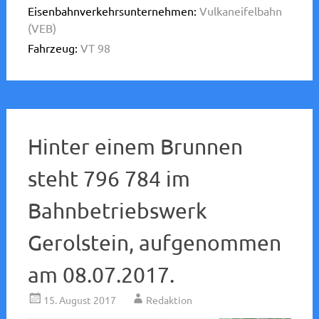
Eisenbahnverkehrsunternehmen:
Vulkaneifelbahn
(VEB)
Fahrzeug:
VT 98
Hinter einem Brunnen
steht 796 784 im
Bahnbetriebswerk
Gerolstein, aufgenommen
am 08.07.2017.
15. August 2017
Redaktion