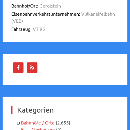
Bahnhof/Ort:
Gerolstein
Eisenbahnverkehrsunternehmen:
Vulkaneifelbahn
(VEB)
Fahrzeug:
VT 95
Kategorien
Bahnhöfe / Orte
(2.655)
Albshausen
(2)