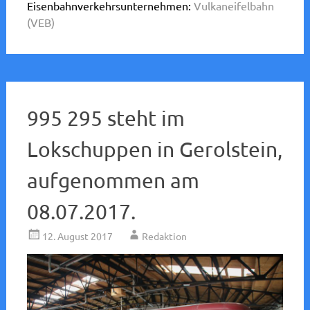
Eisenbahnverkehrsunternehmen:
Vulkaneifelbahn
(VEB)
995 295 steht im
Lokschuppen in Gerolstein,
aufgenommen am
08.07.2017.
12. August 2017
Redaktion