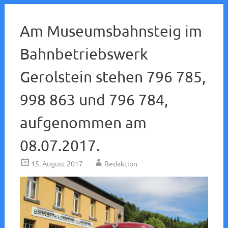
Am Museumsbahnsteig im
Bahnbetriebswerk
Gerolstein stehen 796 785,
998 863 und 796 784,
aufgenommen am
08.07.2017.
15. August 2017
Redaktion