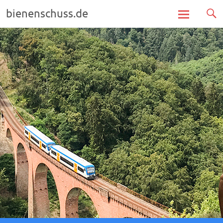
bienenschuss.de
Zum
Inhalt
springen