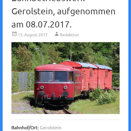
Gerolstein, aufgenommen
am 08.07.2017.
15. August 2017
Redaktion
Bahnhof/Ort:
Gerolstein