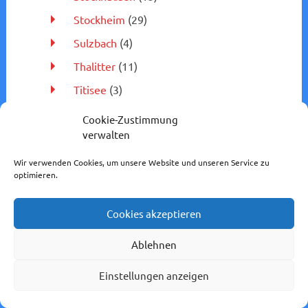
Stockheim
(29)
Sulzbach
(4)
Thalitter
(11)
Titisee
(3)
Todenhausen
(6)
Cookie-Zustimmung
verwalten
Trais-Horloff
(7)
Treysa
(8)
Wir verwenden Cookies, um unsere Website und unseren Service zu
optimieren.
Uhlerborn
(1)
Unterhaun
(5)
Cookies akzeptieren
Usingen
(28)
Ablehnen
Usseln
(1)
Einstellungen anzeigen
Vallendar
(1)
Viermünden
(3)