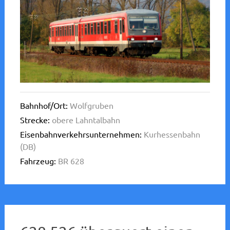
Bahnhof/Ort:
Wolfgruben
Strecke:
obere Lahntalbahn
Eisenbahnverkehrsunternehmen:
Kurhessenbahn
(DB)
Fahrzeug:
BR 628