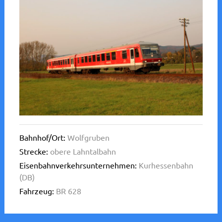
Bahnhof/Ort:
Wolfgruben
Strecke:
obere Lahntalbahn
Eisenbahnverkehrsunternehmen:
Kurhessenbahn
(DB)
Fahrzeug:
BR 628